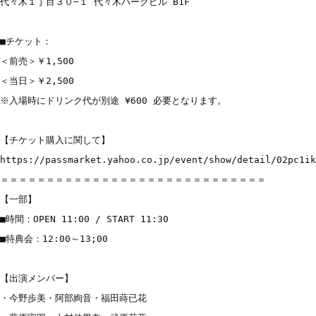
代々木１丁目３０−１ 代々木パークビル B1F

■チケット：

＜前売＞￥1,500

＜当日＞￥2,500

※入場時にドリンク代が別途 ¥600 必要となります。

https://passmarket.yahoo.co.jp/event/show/detail/02pc1ik

＝＝＝＝＝＝＝＝＝＝＝＝＝＝＝＝＝＝＝＝＝＝＝＝＝＝＝＝＝

【一部】

■時間：OPEN 11:00 / START 11:30 

■特典会：12:00～13;00

【出演メンバー】

・今野歩美・阿部絢音・福田蒔已花
