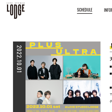
SCHEDULE
INFO
2022.10.01
天
■
■