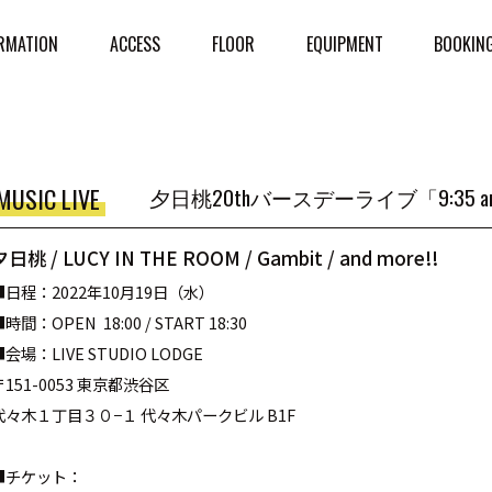
RMATION
ACCESS
FLOOR
EQUIPMENT
BOOKIN
MUSIC LIVE
夕日桃20thバースデーライブ「9:35 a
夕日桃 / LUCY IN THE ROOM / Gambit / and more!!
■
日程：
2022
年10
月19
日（水）
■
時間：
OPEN 18:00 / START 18:30
■
会場：
LIVE STUDIO LODGE
〒
151-0053
東京都渋谷区
代々木１丁目３０
−
１
代々木パークビル
B1F
■
チケット：