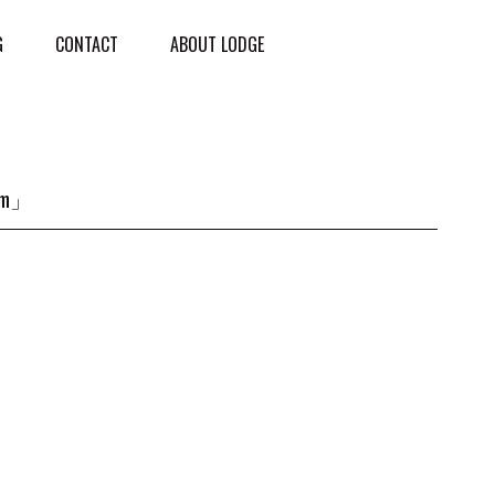
G
CONTACT
ABOUT LODGE
m」