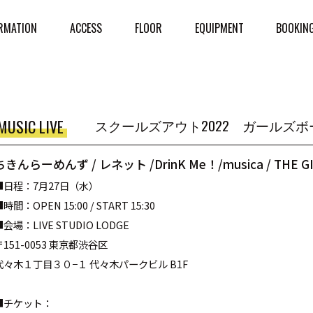
RMATION
ACCESS
FLOOR
EQUIPMENT
BOOKIN
MUSIC LIVE
スクールズアウト2022 ガールズ
ちきんらーめんず / レネット /DrinK Me！/musica / THE GI
■
日程：7月27日（水）
時間：OPEN 15:00 / START 15:30
■
会場：
LIVE STUDIO LODGE
〒
151-0053
東京都渋谷区
代々木１丁目３０
−
１
代々木パークビル
B1F
■
チケット：