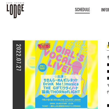
SCHEDULE
INFO
2022.07.27
■