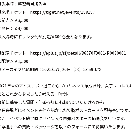
■入場順：整理番号順入場
■来場チケット：
https://tiget.net/events/188187
＜前売＞￥3,500
＜当日＞￥4,000
※入場時にドリンク代が別途￥600必要となります。
■配信チケット：
https://eplus.jp/sf/detail/3657070001-P0030001
＜配信＞￥1,500
※アーカイブ視聴期間：2022年7月20日（水）23:59まで
2021年末のアイスリボン退団からプロミネンス結成以降、女子プロレス
でとこれからをまったり考える一時間。
事前に募集した質問・無茶振りにもお応えいただけるかも！？
当日来場者にイベント開催を記念した特製ポストカードを配布予定です
また、イベント終了時にサイン入り告知ポスターの抽選会を行います。
鈴季選手への質問・メッセージを以下のフォームにて募集いたします。