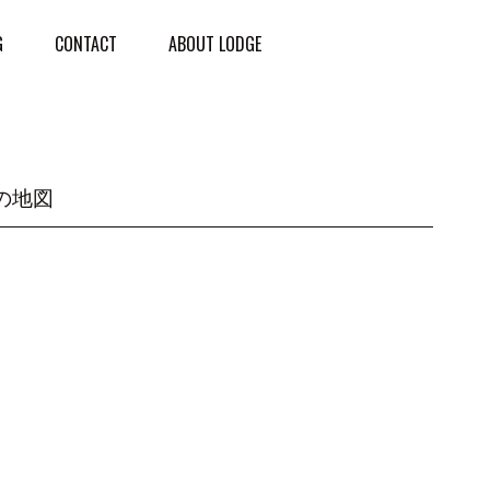
G
CONTACT
ABOUT LODGE
の地図