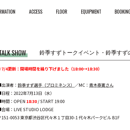
RMATION
ACCESS
FLOOR
EQUIPMENT
BOOKIN
TALK SHOW
鈴季すずトークイベント・鈴季すず
※7/4更新：開場時間を繰り下げました（18:00→18:30）
■出演者：
鈴季すず選手（プロミネンス）
／MC：
青木泰寛さん
■日程：2022年7月13日（水）
■時間：OPEN
18:30
/ START 19:00
■会場：LIVE STUDIO LODGE
〒151-0053 東京都渋谷区代々木１丁目30-1 代々木パークビル B1F