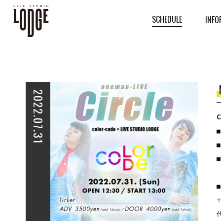
SCHEDULE
INFO
2022.07.31
c
■
■
■