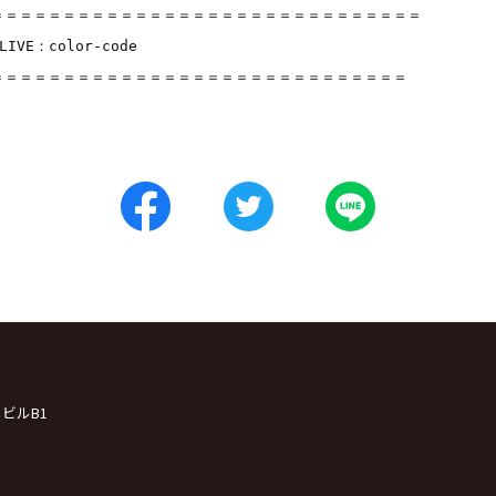
＝＝＝＝＝＝＝＝＝＝＝＝＝＝＝＝＝＝＝＝＝＝＝＝＝＝＝＝＝＝

■LIVE：
color-code
＝＝＝＝＝＝＝＝＝＝＝＝＝＝＝＝＝＝＝＝＝＝＝＝＝＝＝＝＝
クビルB1