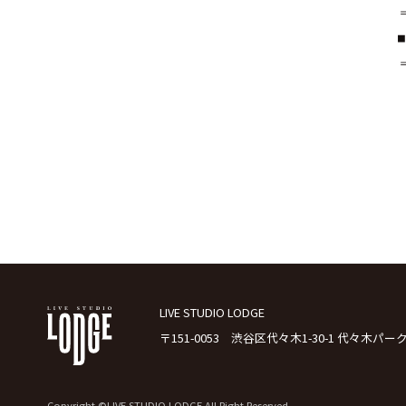
LIVE STUDIO LODGE
〒151-0053 渋谷区代々木1-30-1 代々木パー
Copyright ©LIVE STUDIO LODGE All Right Reserved.