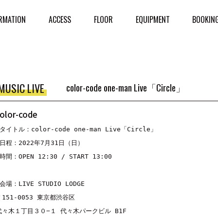
RMATION
ACCESS
FLOOR
EQUIPMENT
BOOKIN
MUSIC LIVE
color-code one-man Live「Circle」
olor-code
タイトル：color-code one-man Live「Circle」

■日程：2022年7月31日（日）

時間：OPEN 12:30 / START 13:00

会場：LIVE STUDIO LODGE

〒151-0053 東京都渋谷区

代々木１丁目３０−１ 代々木パークビル B1F
