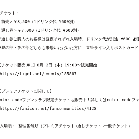
■チケット：

＜前売＞￥3,500（1ドリンク代 ¥600別）

＜通し券＞￥7,000（1ドリンク代 ¥600別）

※通し券ご購入のお客様は昼夜それぞれ入場時、ドリンク代が別途 ¥600 必
※昼の部・夜の部どちらも来場いただいた方に、直筆サイン入りポストカード
【チケット販売URL】6月 2日（木）19:00〜販売開始

︎https://tiget.net/events/185867

【プレミアチケットに関して】

color-codeファンクラブ限定チケットも販売中！詳しくはcolor-code
︎https://fanicon.net/fancommunities/4128

■入場順： 整理番号順（プレミアチケット→通しチケット→一般チケット）
