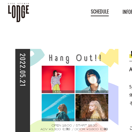
SCHEDULE
INFO
2022.05.21
A
【