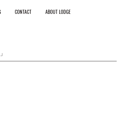
G
CONTACT
ABOUT LODGE
!!」