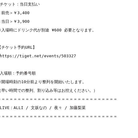
■チケット：当日支払い
＜前売＞￥3,400
＜当日＞￥3,900
※入場時にドリンク代が別途 ¥600 必要となります。
【チケット予約URL】
https://tiget.net/events/503327
■入場順：予約番号順
※開場時刻の10分前より整列を開始いたします。
（早い時間での整列、割り込み等はお控えください。）
＝＝＝＝＝＝＝＝＝＝＝＝＝＝＝＝＝＝＝＝＝＝＝＝＝＝＝＝＝＝
■LIVE：
ALLI
 / 
文坂なの
 / 
夜々
 / 
加藤梨菜
＝＝＝＝＝＝＝＝＝＝＝＝＝＝＝＝＝＝＝＝＝＝＝＝＝＝＝＝＝＝