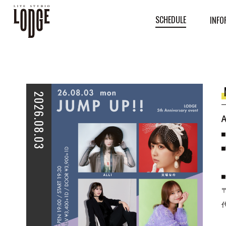
SCHEDULE
INFO
2026.08.03
■
■