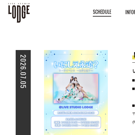
SCHEDULE
INFO
2026.07.05
■
■