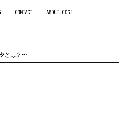
G
CONTACT
ABOUT LODGE
夕とは？〜