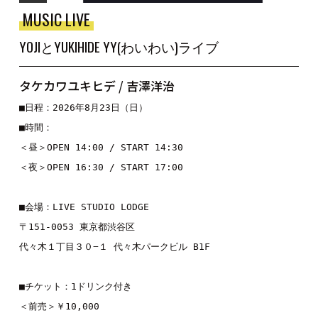
MUSIC LIVE
YOJIとYUKIHIDE YY(わいわい)ライブ
タケカワユキヒデ / 吉澤洋治
■日程：2026年8月23日（日）

■時間：

＜昼＞OPEN 14:00 / START 14:30

＜夜＞OPEN 16:30 / START 17:00

■会場：LIVE STUDIO LODGE

〒151-0053 東京都渋谷区

代々木１丁目３０−１ 代々木パークビル B1F

■チケット：1ドリンク付き

＜前売＞￥10,000
