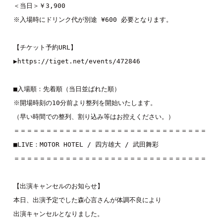
＜当日＞￥3,900
※入場時にドリンク代が別途 ¥600 必要となります。
【チケット予約URL】
▶
https://tiget.net/events/472846
■入場順：先着順（当日並ばれた順）
※開場時刻の10分前より整列を開始いたします。
（早い時間での整列、割り込み等はお控えください。）
＝＝＝＝＝＝＝＝＝＝＝＝＝＝＝＝＝＝＝＝＝＝＝＝＝＝＝＝＝＝
■LIVE：
MOTOR HOTEL
 / 
四方雄大
 / 
武田舞彩
＝＝＝＝＝＝＝＝＝＝＝＝＝＝＝＝＝＝＝＝＝＝＝＝＝＝＝＝＝＝

【出演キャンセルのお知らせ】 

本日、出演予定でした森心言さんが体調不良により 

出演キャンセルとなりました。 
