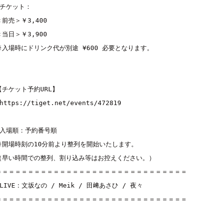
■チケット：
＜前売＞￥3,400
＜当日＞￥3,900
※入場時にドリンク代が別途 ¥600 必要となります。
【チケット予約URL】
https://tiget.net/events/472819
■入場順：予約番号順
※開場時刻の10分前より整列を開始いたします。
（早い時間での整列、割り込み等はお控えください。）
＝＝＝＝＝＝＝＝＝＝＝＝＝＝＝＝＝＝＝＝＝＝＝＝＝＝＝＝＝＝
■LIVE：
文坂なの
 / 
Meik
 / 
田﨑あさひ
 / 
夜々
＝＝＝＝＝＝＝＝＝＝＝＝＝＝＝＝＝＝＝＝＝＝＝＝＝＝＝＝＝＝