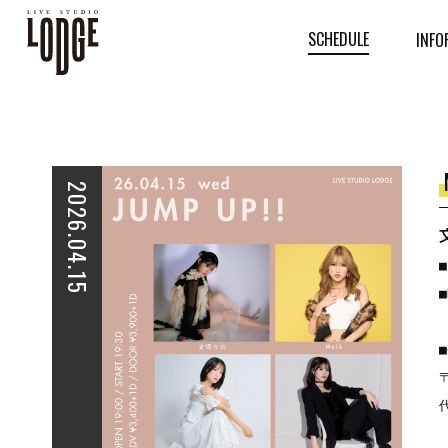
SCHEDULE
INFO
2026.04.15
■
■