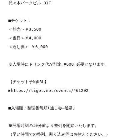
代々木パークビル B1F

■チケット：

＜前売＞￥3,500 

＜当日＞￥4,000 

＜通し券＞ ￥6,000

※入場時にドリンク代が別途 ¥600 必要となります。

【チケット予約URL】

▶https://tiget.net/events/461202

■入場順：整理番号順(通し券→通常)

※開場時刻の10分前より整列を開始いたします。 

（早い時間での整列、割り込み等はお控えください。） 
