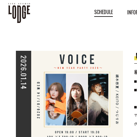
SCHEDULE
INFO
2026.01.14
■
■