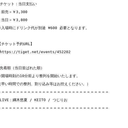
■チケット：当日支払い

＜前売＞￥3,300

＜当日＞￥3,800

※入場時にドリンク代が別途 ¥600 必要となります。

【チケット予約URL】

https://tiget.net/events/452202
■先着順（当日並ばれた順）

※開場時刻の10分前より整列を開始いたします。

（早い時間での整列、割り込み等はお控えください。）

＝＝＝＝＝＝＝＝＝＝＝＝＝＝＝＝＝＝＝＝＝＝＝＝＝＝＝＝＝＝

■LIVE：
綱木悠夏
 / 
KEITO
 / 
つじりお
＝＝＝＝＝＝＝＝＝＝＝＝＝＝＝＝＝＝＝＝＝＝＝＝＝＝＝＝＝＝