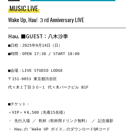
MUSIC LIVE
Wake Up, Hau! ３rd Anniversary LIVE
Hau. ■GUEST：八木沙季
■日程：2025年9月14日（日）

■時間：OPEN 17:30 / START 18:00

■会場：LIVE STUDIO LODGE

〒151-0053 東京都渋谷区

代々木１丁目３０−１ 代々木パークビル B1F

■チケット：

＜VIP＞￥6,500（先着15名様）

・ 先行入場 ／ 乾杯（乾杯用ドリンク無料） ／ 記念撮影

・ Hau.の「Wake UP ボイス」のダウンロードQRコード
