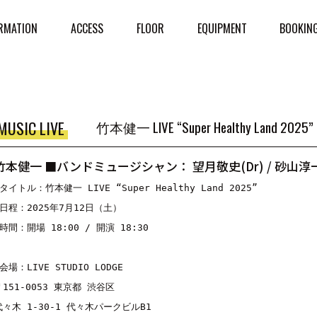
RMATION
ACCESS
FLOOR
EQUIPMENT
BOOKIN
MUSIC LIVE
竹本健一 LIVE “Super Healthy Land 2025”
竹本健一 ■バンドミュージシャン： 望月敬史(Dr) / 砂山淳一(Ba
■タイトル：竹本健一 LIVE “Super Healthy Land 2025”

■日程：2025年7月12日（土）

■時間：開場 18:00 / 開演 18:30

会場：LIVE STUDIO LODGE

〒151-0053 東京都 渋谷区 

代々木 1-30-1 代々木パークビルB1
