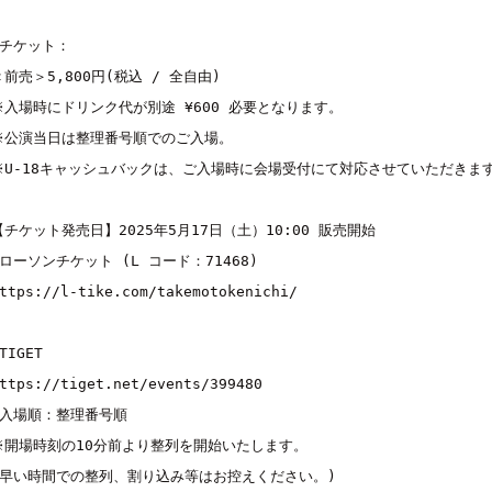
■チケット：

＜前売＞5,800円(税込 / 全自由) 

※入場時にドリンク代が別途 ¥600 必要となります。

※公演当日は整理番号順でのご入場。

※U-18キャッシュバックは、ご入場時に会場受付にて対応させていただきます
【チケット発売日】2025年5月17日（土）10:00 販売開始

ttps://l-tike.com/takemotokenichi/
ttps://tiget.net/events/399480
■入場順：整理番号順 

※開場時刻の10分前より整列を開始いたします。 

(早い時間での整列、割り込み等はお控えください。) 
