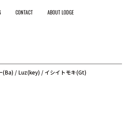
G
CONTACT
ABOUT LODGE
) / Luz(key) / イシイトモキ(Gt)