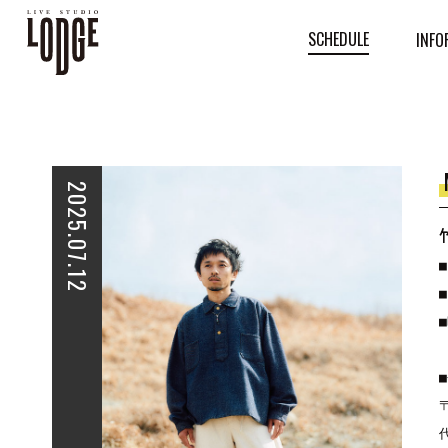
SCHEDULE
INFO
2025.07.12
■