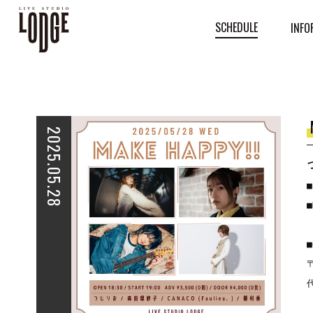
SCHEDULE
INFO
2025.05.28
■
■