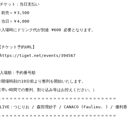
■チケット：当日支払い
＜前売＞￥3,500
＜当日＞￥4,000
※入場時にドリンク代が別途 ¥600 必要となります。
【チケット予約URL】
https://tiget.net/events/394567
■入場順：予約番号順
※開場時刻の10分前より整列を開始いたします。
（早い時間での整列、割り込み等はお控えください。）
＝＝＝＝＝＝＝＝＝＝＝＝＝＝＝＝＝＝＝＝＝＝＝＝＝＝＝＝＝＝
■LIVE：
つじりお
 / 
森田理紗子
 / 
CANACO (Faulieu. )
 / 
優利香
＝＝＝＝＝＝＝＝＝＝＝＝＝＝＝＝＝＝＝＝＝＝＝＝＝＝＝＝＝＝