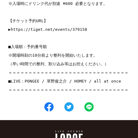
※入場時にドリンク代が別途 ¥600 必要となります。

【チケット予約URL】

▶︎
https://tiget.net/events/379158
■入場順：予約番号順

※開場時刻の10分前より整列を開始いたします。

（早い時間での整列、割り込み等はお控えください。）

＝＝＝＝＝＝＝＝＝＝＝＝＝＝＝＝＝＝＝＝＝＝＝＝＝＝＝＝＝＝

■LIVE：
PONGEE
 / 
草野俊之介
 / 
HOMEY
 / 
all at once 
＝＝＝＝＝＝＝＝＝＝＝＝＝＝＝＝＝＝＝＝＝＝＝＝＝＝＝＝＝＝