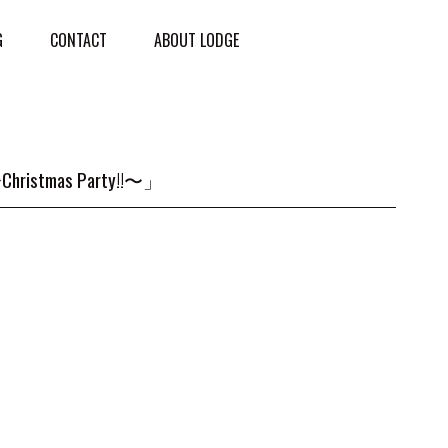
G
CONTACT
ABOUT LODGE
〜Christmas Party!!〜」