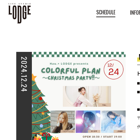
SCHEDULE
INFO
2024.12.24
■
■