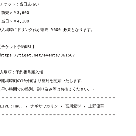
■チケット：当日支払い

＜前売＞￥3,600

＜当日＞￥4,100

※入場時にドリンク代が別途 ¥600 必要となります。

【チケット予約URL】

https://tiget.net/events/361567
■入場順：予約番号順入場

※開場時刻の10分前より整列を開始いたします。

（早い時間での整列、割り込み等はお控えください。）

＝＝＝＝＝＝＝＝＝＝＝＝＝＝＝＝＝＝＝＝＝＝＝＝＝＝＝＝＝＝

■LIVE：
Hau.
 / 
ナギサワカリン
 / 
宮川愛李
 / 
上野優華
＝＝＝＝＝＝＝＝＝＝＝＝＝＝＝＝＝＝＝＝＝＝＝＝＝＝＝＝＝＝