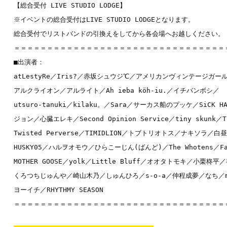
【総合受付 LIVE STUDIO LODGE】

※イベントの総合受付はLIVE STUDIO LODGEとなります。

総合受付でリストバンドの引換えをしてから各会場へお越しください。

＝＝＝＝＝＝＝＝＝＝＝＝＝＝＝＝＝＝＝＝＝＝＝＝＝＝＝＝＝＝＝＝＝
■出演者：

atLestyRe／Iris?／赤坂シュウジ℃／アメリカンヴィンテージガール
アルクライオン／アルライト／Ah ieba köh-iu.／イチバンボシ／

utsuro-tanuki／kilaku。／Sara／サーカス船のプッケ／SiCK HA
ジョン／心臓エレキ／Second Opinion Service／tiny skunk／Tu
Twisted Perverse／TIMIDLION／トブトリオトス／ナキソラ／白昼
HUSKY05／ハルヲオモウ／ひらこーじん(ばんど)／The Whotens／Fall
MOTHER GOOSE／yolk／Little Bluff／オオタトモキ／小栗柊平
くろつちじゅんや／崎山木乃／しゅんひろ／s-o-a／仲程成夢／なち／ma
ヨーイチ／RHYTHMY SEASON

＝＝＝＝＝＝＝＝＝＝＝＝＝＝＝＝＝＝＝＝＝＝＝＝＝＝＝＝＝＝＝＝＝