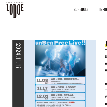
SCHEDULE
INFO
2024.11.17
■
■