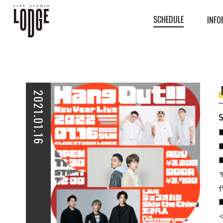
SCHEDULE
INFO
2021.01.16
■