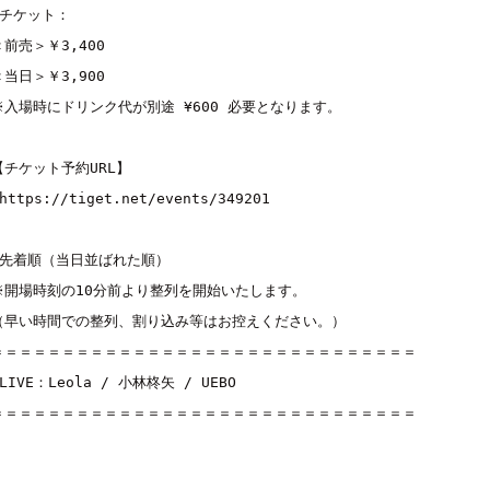
■チケット：

＜前売＞￥3,400

＜当日＞￥3,900

※入場時にドリンク代が別途 ¥600 必要となります。

【チケット予約URL】

https://tiget.net/events/349201
■先着順（当日並ばれた順）

※開場時刻の10分前より整列を開始いたします。

（早い時間での整列、割り込み等はお控えください。）

＝＝＝＝＝＝＝＝＝＝＝＝＝＝＝＝＝＝＝＝＝＝＝＝＝＝＝＝＝＝

■LIVE：
Leola
 / 
小林柊矢
 / 
UEBO
＝＝＝＝＝＝＝＝＝＝＝＝＝＝＝＝＝＝＝＝＝＝＝＝＝＝＝＝＝＝