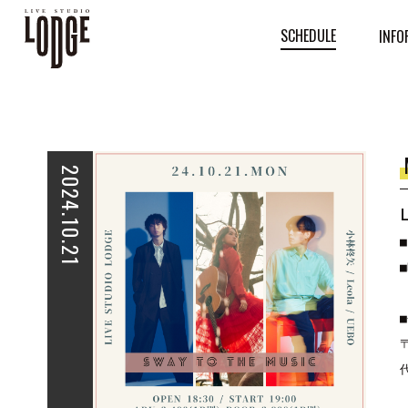
SCHEDULE
INFO
2024.10.21
■
■