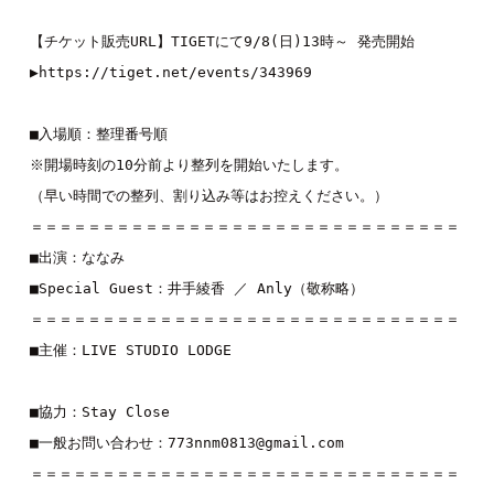
【チケット販売URL】TIGETにて9/8(日)13時～ 発売開始

▶︎
https://tiget.net/events/343969
■入場順：整理番号順

※開場時刻の10分前より整列を開始いたします。

（早い時間での整列、割り込み等はお控えください。）

＝＝＝＝＝＝＝＝＝＝＝＝＝＝＝＝＝＝＝＝＝＝＝＝＝＝＝＝＝＝

■出演：
ななみ
■Special Guest：
井手綾香
 ／ 
Anly
（敬称略）

＝＝＝＝＝＝＝＝＝＝＝＝＝＝＝＝＝＝＝＝＝＝＝＝＝＝＝＝＝＝

■主催：LIVE STUDIO LODGE

■協力：Stay Close

■一般お問い合わせ：773nnm0813@gmail.com

＝＝＝＝＝＝＝＝＝＝＝＝＝＝＝＝＝＝＝＝＝＝＝＝＝＝＝＝＝＝