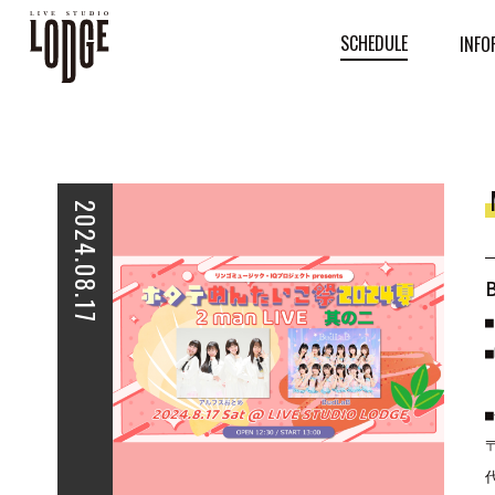
SCHEDULE
INFO
2024.08.17
■
■