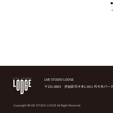
LIVE STUDIO LODGE
〒151-0053 渋谷区代々木1-30-1 代々木パー
Copyright ©LIVE STUDIO LODGE All Right Reserved.