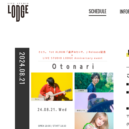
SCHEDULE
INFO
2024.08.21
■
■