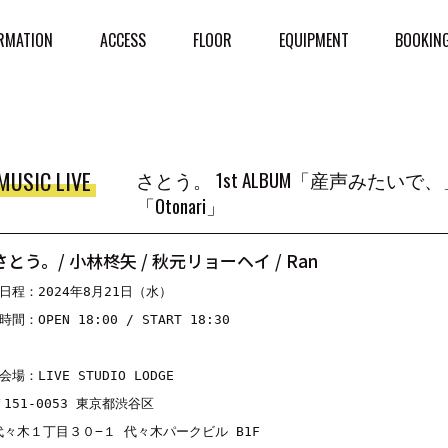
RMATION
ACCESS
FLOOR
EQUIPMENT
BOOKIN
MUSIC LIVE
さとう。 1st ALBUM「産声みたいで、」Release記
「Otonari」
さとう。/ 小林柊矢 / 秋元リョーヘイ / Ran
■日程：2024年8月21日（水）
時間：OPEN 18:00 / START 18:30
会場：LIVE STUDIO LODGE
〒151-0053 東京都渋谷区
代々木１丁目３０−１ 代々木パークビル B1F