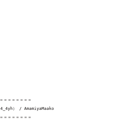
＝＝＝＝＝＝＝＝

y4_4yh）
 / 
AmamiyaMaako
＝＝＝＝＝＝＝＝