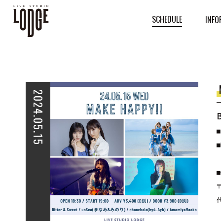
SCHEDULE
INFO
2024.05.15
■
■