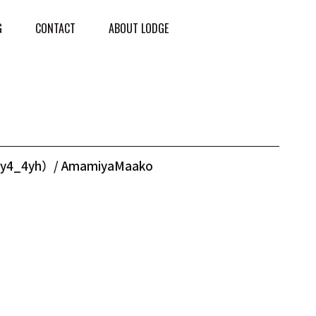
G
CONTACT
ABOUT LODGE
y4_4yh）/ AmamiyaMaako