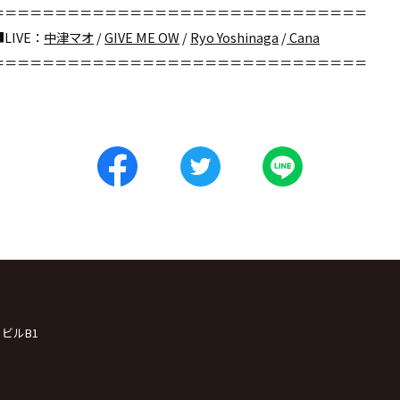
＝＝＝＝＝＝＝＝＝＝＝＝＝＝＝＝＝＝＝＝＝＝＝＝＝＝＝＝＝＝
■LIVE：
中津マオ
/
GIVE ME OW
/
Ryo Yoshinaga
/
Cana
＝＝＝＝＝＝＝＝＝＝＝＝＝＝＝＝＝＝＝＝＝＝＝＝＝＝＝＝＝＝
クビルB1