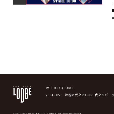
LIVE STUDIO LODGE
〒151-0053 渋谷区代々木1-30-1 代々木パー
Copyright ©LIVE STUDIO LODGE All Right Reserved.