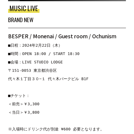
MUSIC LIVE
BRAND NEW
BESPER / Monenai / Guest room / Ochunism
■
日程：2024年2月22日（木）
■
時間：
OPEN 18:00 / START 18:30
■
会場：
LIVE STUDIO LODGE
〒
151-0053 
東京都渋谷区
代々木１丁目３０
−
１
代々木パークビル
 B1F
■
チケット：
＜前売＞￥
3,300
＜当日＞￥
3,800
※
入場時にドリンク代が別途
 ¥600 
必要となります。