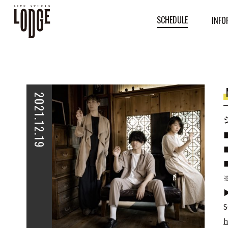
SCHEDULE
INFO
2021.12.19
■
S
h