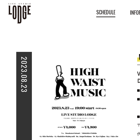
SCHEDULE
INFO
2023.08.23
V
D
■
■
■