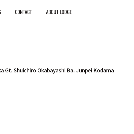
G
CONTACT
ABOUT LODGE
oka Gt. Shuichiro Okabayashi Ba. Junpei Kodama