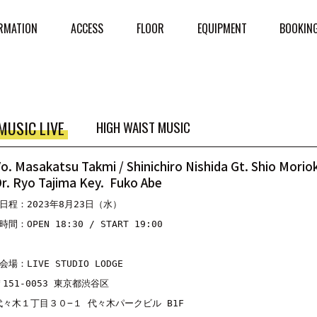
RMATION
ACCESS
FLOOR
EQUIPMENT
BOOKIN
MUSIC LIVE
HIGH WAIST MUSIC
o. Masakatsu Takmi / Shinichiro Nishida Gt. Shio Mori
r. Ryo Tajima Key. Fuko Abe
日程：
2023
年8
月23
日（水）
時間：
OPEN 18:30 / START 19:00
会場：
LIVE STUDIO LODGE
〒
151-0053 
東京都渋谷区
代々木１丁目３０
−
１
代々木パークビル
 B1F