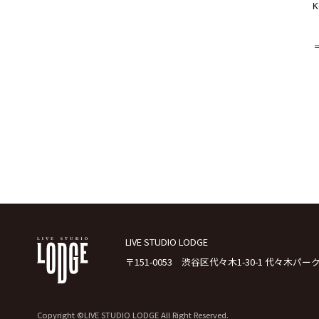
K
LIVE STUDIO LODGE
〒151-0053 渋谷区代々木1-30-1 代々木パー
Copyright ©LIVE STUDIO LODGE All Right Reserved.