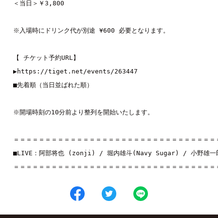
＜当日＞￥
3,800
※
入場時にドリンク代が別途
 ¥600 
必要となります。
【
チケット予約
URL
】
▶︎
https://tiget.net/events/263447
■
先着順（当日並ばれた順）
※
開場時刻の
10
分前より整列を開始いたします。
＝＝＝＝＝＝＝＝＝＝＝＝＝＝＝＝＝＝＝＝＝＝＝＝＝＝＝＝＝＝＝＝
■
LIVE
：
阿部将也 (zonji)
 / 
堀内雄斗(Navy Sugar)
 / 
小野雄一郎 
＝＝＝＝＝＝＝＝＝＝＝＝＝＝＝＝＝＝＝＝＝＝＝＝＝＝＝＝＝＝＝＝