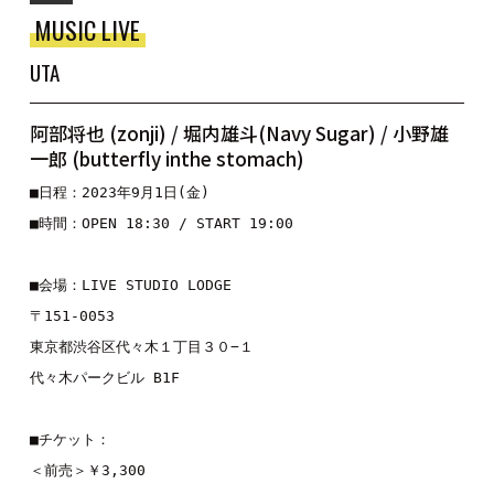
MUSIC LIVE
UTA
阿部将也 (zonji) / 堀内雄斗(Navy Sugar) / 小野雄
一郎 (butterfly inthe stomach)
■
日程：2023年9月1日(金)
■
時間：OPEN 18:30 / START 19:00
■
会場：
LIVE STUDIO LODGE
〒
東京都渋谷区
代々木１丁目３０
−
代々木パークビル
 B1F
■
チケット：
＜前売＞￥
3,300