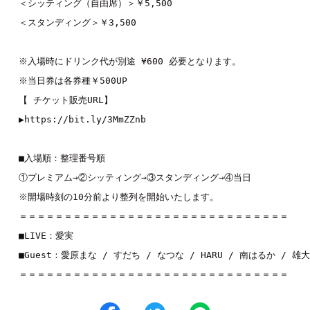
＜シッティング（自由席）＞￥5,500

＜スタンディング＞￥3,500

※入場時にドリンク代が別途 ¥600 必要となります。

※当日券は各券種￥500UP
【 チケット販売URL】

▶︎
https://bit.ly/3MmZZnb
■入場順：整理番号順

①プレミアム→②シッティング→③スタンディング→④当日
※開場時刻の10分前より整列を開始いたします。

＝＝＝＝＝＝＝＝＝＝＝＝＝＝＝＝＝＝＝＝＝＝＝＝＝＝＝＝＝＝

■LIVE：愛実

■Guest：愛原まな / すだち / なつな / HARU / 南はるか / 雄大 /
＝＝＝＝＝＝＝＝＝＝＝＝＝＝＝＝＝＝＝＝＝＝＝＝＝＝＝＝＝＝