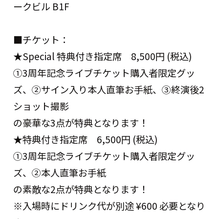
ークビル
B1F
■
チケット：
★
Special
特典付き指定席
8,500
円
(
税込
)
①
3
周年記念ライブチケット購入者限定グッ
ズ、②サイン入り本人直筆お手紙、③終演後
2
ショット撮影
の豪華な
3
点が特典となります！
★特典付き指定席
6,500
円
(
税込
)
①
3
周年記念ライブチケット購入者限定グッ
ズ、②本人直筆お手紙
の素敵な
2
点が特典となります！
※
入場時にドリンク代が別途
¥600
必要となり