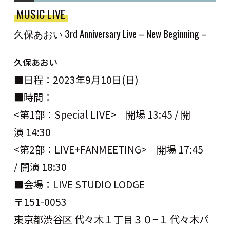
MUSIC LIVE
久保あおい 3rd Anniversary Live – New Beginning –
久保あおい
■
日程：2023年9月10日(日)
■
時間：
<
第
1
部：
Special LIVE>
開場
13:45 /
開
演
14:30
<
第
2
部：
LIVE+FANMEETING>
開場
17:45
/
開演
18:30
■
会場：
LIVE STUDIO LODGE
〒
151-0053
東京都渋谷区
代々木１丁目３０
−
１
代々木パ