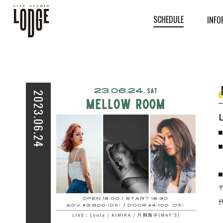
SCHEDULE
INFO
2023.06.24
■
■