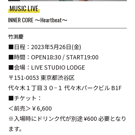
MUSIC LIVE
INNER CORE 〜Heartbeat〜
竹渕慶
■
日程：
2023
年5月26日(金)
■
時間：OPEN18:30 / START19:00
■
会場：
LIVE STUDIO LODGE
〒
151-0053
東京都渋谷区
代々木１丁目３０
−
１
代々木パークビル
B1F
■
チケット：
＜前売＞￥6
,600
※
入場時にドリンク代が別途
¥600
必要となり
ます。