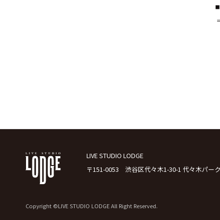
LIVE STUDIO LODGE
〒151-0053 渋谷区代々木1-30-1 代々木パー
Copyright ©LIVE STUDIO LODGE All Right Reserved.