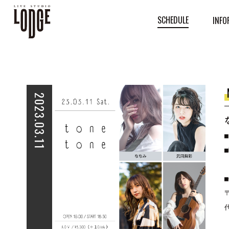
SCHEDULE
INFO
2023.03.11
■
■