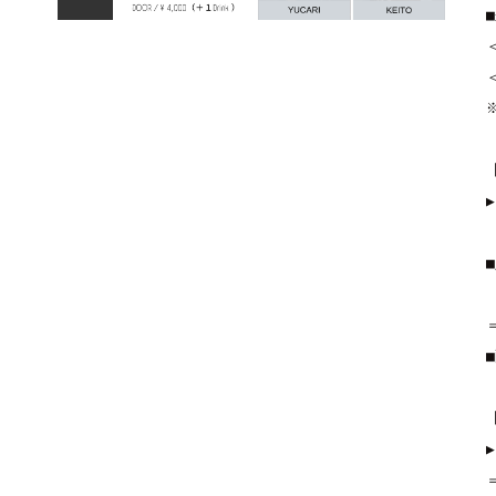
▶︎
▶︎