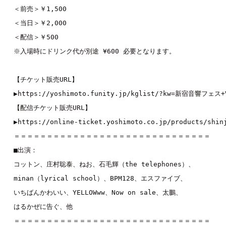
＜前売＞￥1,500

＜当日＞￥2,000

＜配信＞￥500

※入場時にドリンク代が別途 ¥600 必要となります。

【チケット販売URL】

▶︎
https://yoshimoto.funity.jp/kglist/?kw=新宿音響フェス+
【配信チケット販売URL】

▶︎
https://online-ticket.yoshimoto.co.jp/products/shin
＝＝＝＝＝＝＝＝＝＝＝＝＝＝＝＝＝＝＝＝＝＝＝＝＝＝＝＝＝＝

コットン
、庄村聡泰、ねお、石毛輝（the telephones）、

minan（lyrical school）、BPM128、
エスファイブ
、

いちばんかわいい、YELLOWww、Now on sale、太鵬、

はるかぜに告ぐ、他

＝＝＝＝＝＝＝＝＝＝＝＝＝＝＝＝＝＝＝＝＝＝＝＝＝＝＝＝＝＝
