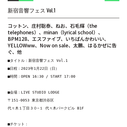
新宿音響フェス Vol.1
コットン、庄村聡泰、ねお、石毛輝（the
telephones）、minan（lyrical school）、
BPM128、エスファイブ、いちばんかわいい、
YELLOWww、Now on sale、太鵬、はるかぜに告
ぐ、他
■タイトル：新宿音響フェス Vol.1

■日程：2023年1月22日（日）

■時間：OPEN 16:30 / START 17:00

■会場：LIVE STUDIO LODGE

〒151-0053 東京都渋谷区

代々木１丁目３０−１ 代々木パークビル B1F

■チケット：
