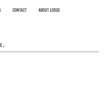
G
CONTACT
ABOUT LODGE
OVE』