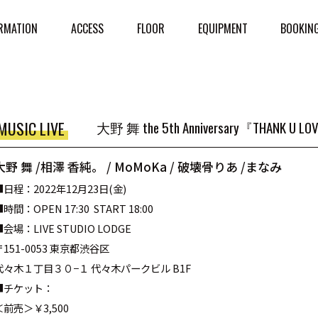
RMATION
ACCESS
FLOOR
EQUIPMENT
BOOKIN
MUSIC LIVE
大野 舞 the 5th Anniversary『THANK U L
大野 舞 /相澤 香純。 / MoMoKa / 破壊骨りあ /まなみ
■
日程：2022年12月23日(金)
■
時間：
OPEN 17:30 START 18:00
■
会場：
LIVE STUDIO LODGE
〒
151-0053
東京都渋谷区
代々木１丁目３０
−
１
代々木パークビル
B1F
■
チケット：
＜前売＞￥
3,500