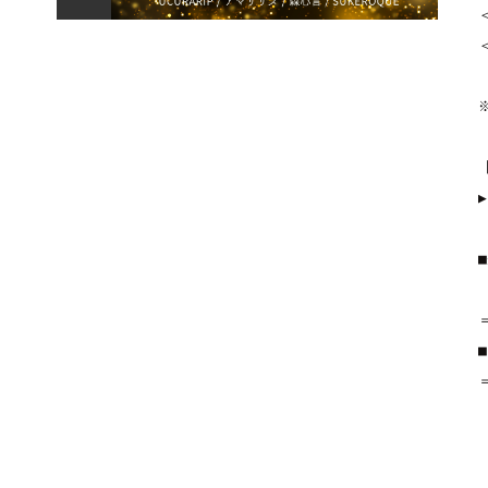
▶︎
■
■