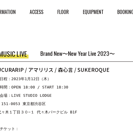
RMATION
ACCESS
FLOOR
EQUIPMENT
BOOKIN
MUSIC LIVE
Brand New〜New Year Live 2023〜
UCURARIP / アマリリス / 森心言 / SUKEROQUE
日程：2023年1月12日（木） 
時間：
OPEN 18:00 / START 18:30
会場：
LIVE STUDIO LODGE
〒
151-0053 
東京都渋谷区
代々木１丁目３０
−
１
代々木パークビル
 B1F
チケット：