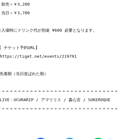
＜前売＞￥
3,200
＜当日＞￥
3,700
※
入場時にドリンク代が別途
 ¥600 
必要となります。
【
チケット予約
URL
】
https://tiget.net/events/219791
先着順（当日並ばれた順）
＝＝＝＝＝＝＝＝＝＝＝＝＝＝＝＝＝＝＝＝＝＝＝＝＝＝＝＝＝＝
LIVE
：
UCURARIP
 / 
アマリリス
 / 
森心言
 / 
SUKEROQUE
＝＝＝＝＝＝＝＝＝＝＝＝＝＝＝＝＝＝＝＝＝＝＝＝＝＝＝＝＝＝