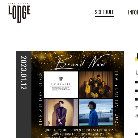
SCHEDULE
INFO
2023.01.12
■
■
■
■