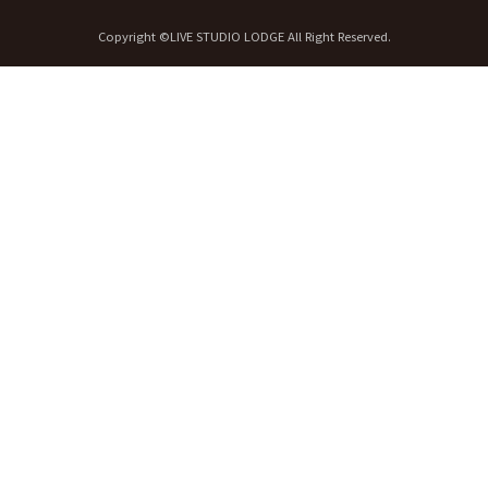
Copyright ©LIVE STUDIO LODGE All Right Reserved.